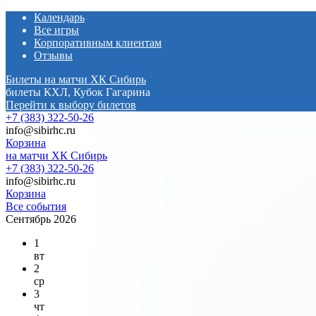
Календарь
Все игры
Корпоративным клиентам
Отзывы
Билеты на матчи ХК Сибирь
билеты КХЛ, Кубок Гагарина
Перейти к выбору билетов
+7 (383) 322-50-26
info@sibirhc.ru
Корзина
на матчи ХК Сибирь
+7 (383) 322-50-26
info@sibirhc.ru
Корзина
Все события
Сентябрь 2026
1
вт
2
ср
3
чт