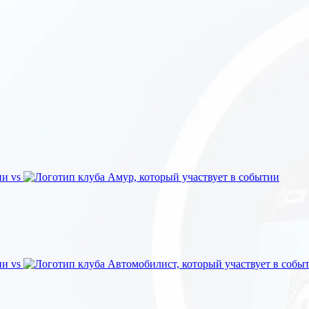
vs
vs