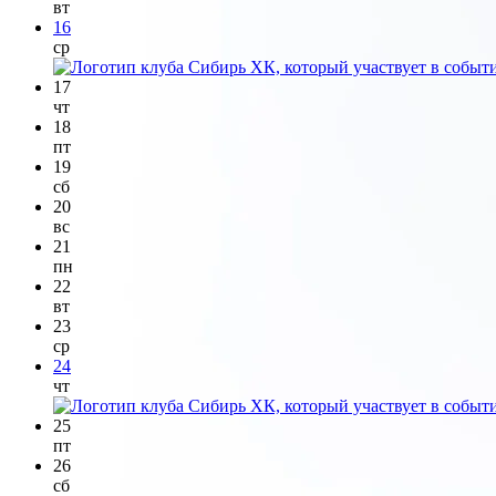
вт
16
ср
17
чт
18
пт
19
сб
20
вс
21
пн
22
вт
23
ср
24
чт
25
пт
26
сб