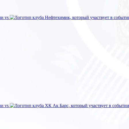
vs
vs