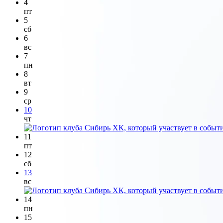
4
пт
5
сб
6
вс
7
пн
8
вт
9
ср
10
чт
11
пт
12
сб
13
вс
14
пн
15