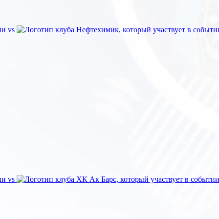
vs
vs