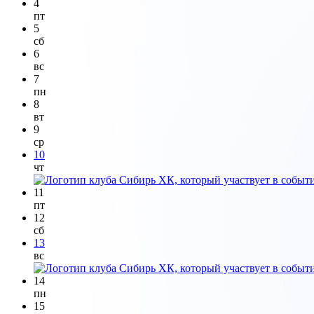
4
пт
5
сб
6
вс
7
пн
8
вт
9
ср
10
чт
11
пт
12
сб
13
вс
14
пн
15