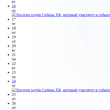
вт
16
ср
17
чт
18
пт
19
сб
20
вс
21
пн
22
вт
23
ср
24
чт
25
пт
26
сб