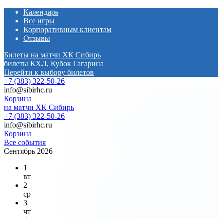
Календарь
Все игры
Корпоративным клиентам
Отзывы
Билеты на матчи ХК Сибирь
билеты КХЛ, Кубок Гагарина
Перейти к выбору билетов
+7 (383) 322-50-26
info@sibirhc.ru
Корзина
на матчи ХК Сибирь
+7 (383) 322-50-26
info@sibirhc.ru
Корзина
Все события
Сентябрь 2026
1
вт
2
ср
3
чт