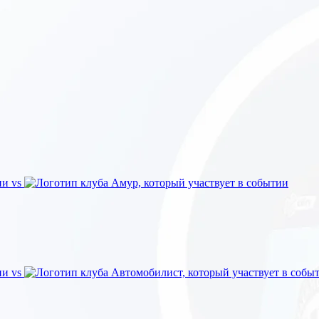
vs
vs