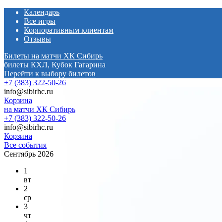
Календарь
Все игры
Корпоративным клиентам
Отзывы
Билеты на матчи ХК Сибирь
билеты КХЛ, Кубок Гагарина
Перейти к выбору билетов
+7 (383) 322-50-26
info@sibirhc.ru
Корзина
на матчи ХК Сибирь
+7 (383) 322-50-26
info@sibirhc.ru
Корзина
Все события
Сентябрь 2026
1
вт
2
ср
3
чт