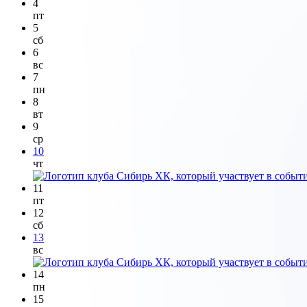
4
пт
5
сб
6
вс
7
пн
8
вт
9
ср
10
чт
11
пт
12
сб
13
вс
14
пн
15