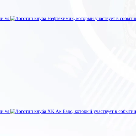
vs
vs