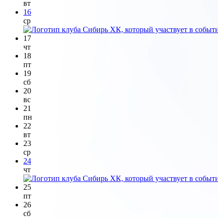
вт
16
ср
17
чт
18
пт
19
сб
20
вс
21
пн
22
вт
23
ср
24
чт
25
пт
26
сб