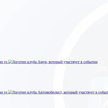
vs
vs